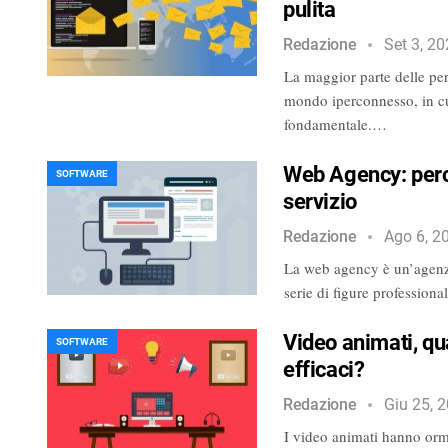
pulita
Redazione
Set 3, 2
La maggior parte delle per
mondo iperconnesso, in cu
fondamentale.…
Web Agency: perch
SOFTWARE
servizio
Redazione
Ago 6, 2
La web agency è un’agenz
serie di figure professiona
Video animati, qua
SOFTWARE
efficaci?
Redazione
Giu 25, 
I video animati hanno orm