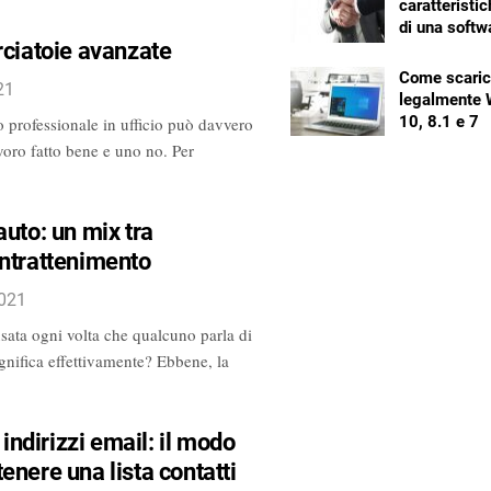
caratteristic
di una soft
rciatoie avanzate
Come scaric
21
legalmente
10, 8.1 e 7
o professionale in ufficio può davvero
avoro fatto bene e uno no. Per
auto: un mix tra
intrattenimento
2021
sata ogni volta che qualcuno parla di
gnifica effettivamente? Ebbene, la
 indirizzi email: il modo
enere una lista contatti