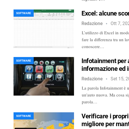
Excel: alcune sco
SOFTWARE
Redazione
Ott 7, 20
L’utilizzo di Excel in mod
fare la differenza tra un l
conoscere…
Infotainment per 
SOFTWARE
informazione ed 
Redazione
Set 15, 
La parola Infotainment è u
un'auto nuova. Ma cosa si
parola…
Verificare i propri
SOFTWARE
migliore per mant