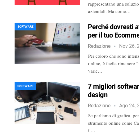
rappresentano una soluzion
aziendali. Ma come…
Perché dovresti 
SOFTWARE
per il tuo Ecomm
Redazione
Nov 26, 
Per coloro che sono intenzi
online, è facile rimanere 
varie…
7 migliori softwar
SOFTWARE
design
Redazione
Ago 24, 
Se parliamo di grafica, pe
strumento online come Can
il…