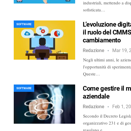
industriali, mettendo a di
sofisticata…
L’evoluzione digi
SOFTWARE
il ruolo del CMMS
cambiamento
Redazione
Mar 19, 
Negli ultimi anni, le azie
l'opportunità di sperimenta
Queste…
Come gestire il m
SOFTWARE
aziendale
Redazione
Feb 1, 2
Secondo il Decreto Legisl
organizzativo 231 e di ges
regolano e…