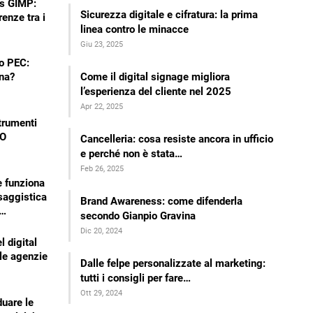
s GIMP:
Sicurezza digitale e cifratura: la prima
renze tra i
linea contro le minacce
Giu 23, 2025
lo PEC:
Come il digital signage migliora
na?
l’esperienza del cliente nel 2025
Apr 22, 2025
strumenti
EO
Cancelleria: cosa resiste ancora in ufficio
e perché non è stata…
Feb 26, 2025
e funziona
saggistica
Brand Awareness: come difenderla
e…
secondo Gianpio Gravina
Dic 20, 2024
l digital
le agenzie
Dalle felpe personalizzate al marketing:
tutti i consigli per fare…
Ott 29, 2024
uare le