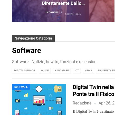
Direttamente Dallo…
Redazione
Giu 26, 2026
Navigazione Categoria
Software
Software | Notizie, how-to, funzioni e recensioni.
DIGITAL SIGNAGE
GUIDE
HARDWARE
IOT
NEWS
SICUREZZA I
Digital Twin nell
SOFTWARE
Ponte tra il Fisico 
Redazione
Apr 26, 
Il Digital Twin è destinato