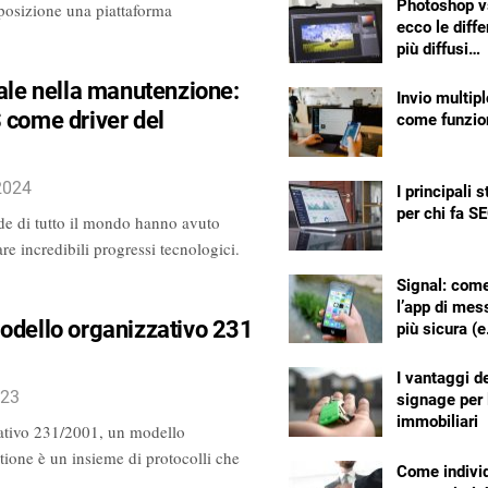
Photoshop v
sposizione una piattaforma
ecco le diffe
più diffusi…
tale nella manutenzione:
Invio multip
 come driver del
come funzio
2024
I principali 
per chi fa S
nde di tutto il mondo hanno avuto
re incredibili progressi tecnologici.
Signal: com
l’app di mes
odello organizzativo 231
più sicura (
I vantaggi de
023
signage per 
immobiliari
ativo 231/2001, un modello
tione è un insieme di protocolli che
Come individ