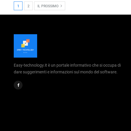
1
2
IL PROSSIMO
Easy-technology.it è un portale informativo che si occupa di
dare suggerimenti e informazioni sul mondo del software.