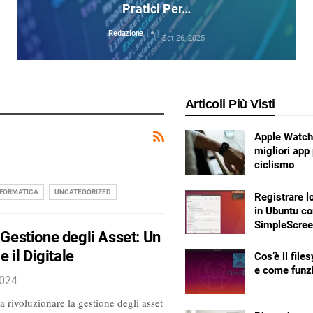
Pratici Per…
Redazione
Set 26, 2025
Articoli Più Visti
Apple Watch:
migliori app 
ciclismo
NFORMATICA
UNCATEGORIZED
Registrare 
in Ubuntu co
SimpleScree
a Gestione degli Asset: Un
e il Digitale
Cos’è il fil
e come funz
2024
 a rivoluzionare la gestione degli asset