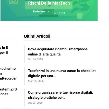
Rischi Della MarTech
Redazione
Giu 5, 2024
Ultimi Articoli
 le 5
Dove acquistare ricambi smartphone
per il
online di alta qualità
Giu 19, 2026
lo schermo
Trasferirsi in una nuova casa: la checklist
n
digitale per una…
nRecorder
Mar 25, 2026
esystem ZFS
Come organizzare le tue risorse digitali:
iona?
strategie pratiche per…
Ott 23, 2025